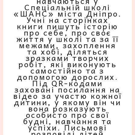
навчаються у
Спеціальній школі
«ШАНС» міста Дніпро.
Учні на сторінках
книги пишуть історію
про себе, про своє
життя у школі та за її
межами, захоплення
та хобі, діляться
зразками творчих
робіт, які виконують
самостійно та з
допомогою дорослих.
Під QR-кодами
заховані посилання на
відео за участю кожної
дитини, у якому він чи
вона розказують
особисто про свої
будні, навчання та
успіхи. Письмові
розповіді дітей