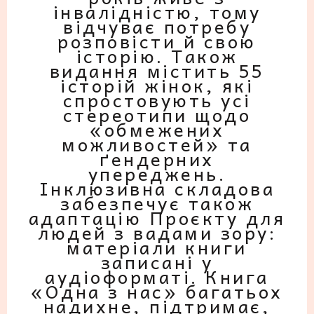
інвалідністю, тому
відчуває потребу
розповісти й свою
історію. Також
видання містить 55
історій жінок, які
спростовують усі
стереотипи щодо
«обмежених
можливостей» та
ґендерних
упереджень.
Інклюзивна складова
забезпечує також
адаптацію Проєкту для
людей з вадами зору:
матеріали книги
записані у
аудіоформаті. Книга
«Одна з нас» багатьох
надихне, підтримає,