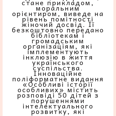
стане прикладом,
моральним
орієнтиром, виведе на
рівень помітності
жіночий досвід. Її
безкоштовно передано
бібліотекам і
громадським
організаціям, які
імплементують
інклюзію в життя
українського
суспільства.
Інноваційне
поліформатне видання
«Особливі історії
особливих» містить
розповіді 50 дітей з
порушеннями
інтелектуального
розвитку, які